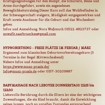
Kräftigungsübungen für den Rumpf, die Schultern, Beine und
Arme durchgeführt, sowie ein angenehmes
Beweglichkeitstraining.Dieser Kurs soll das Wohlbefinden in
der Schwangerschaft steigern, Müdigkeit entgegenwirken und
Kraft sowie Ausdauer für die Geburt und das Wochenbett
geben.
Infos und Anmeldung: Nora Waßmuth 01522-4823737 oder
nowafit.saarbruecken@gmail.com
HYPNOBIRTHING - FREIE PLÄTZE IM FERUAR / MÄRZ
Ergänzend zum klassischen Geburtsvorbereitungskurs (3
Termine in der Regel Mittwochsabend)
Nähere Infos und Anmeldung unter
https://www.munz-praxis.de/
Info@munz-praxis.de
oder 0157-30209887
BABYMASSAGE NACH
LEBOYER
DONNERSTAGS 11h15 bis
12h30
Liebevolle Berührung durch die Eltern ist eine der wichtigsten
Zuwendungen, die ein Kind braucht, damit die Entwicklung
seines jungen, noch so unreifen Zustandes entsprechend