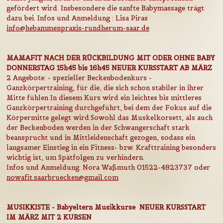
gefördert wird. Insbesondere die sanfte Babymassage trägt
dazu bei. Infos und Anmeldung : Lisa Piras
info@hebammenpraxis-rundherum-saar.de
MAMAFIT NACH DER RÜCKBILDUNG MIT ODER OHNE BABY
DONNERSTAG 15h45 bis 16h45 NEUER KURSSTART AB MÄRZ
2 Angebote: - spezieller Beckenbodenkurs -
Ganzkörpertraining, für die, die sich schon stabiler in ihrer
Mitte fühlen In diesem Kurs wird ein leichtes bis mittleres
Ganzkörpertraining durchgeführt, bei dem der Fokus auf die
Körpermitte gelegt wird.Sowohl das Muskelkorsett, als auch
der Beckenboden werden in der Schwangerschaft stark
beansprucht und in Mittleidenschaft gezogen, sodass ein
langsamer Einstieg in ein Fitness- bzw. Krafttraining besonders
wichtig ist, um Spätfolgen zu verhindern.
Infos und Anmeldung: Nora Waßmuth 01522-4823737 oder
nowafit.saarbruecken@gmail.com
MUSIKKISTE - Babyeltern Musikkurse NEUER KURSSTART
IM MÄRZ MIT 2 KURSEN